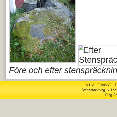
Före och efter stenspräckni
A.L ALLTJÄNST | F
Stenspräckning • Last
Ring An